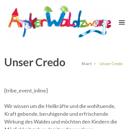
Zum
Inhalt
springen
(Enter
drücken)
Arpker Waldzwerge e.V.
Unser Credo
Start
>
Unser Credo
[tribe_event_inline]
Wir wissen um die Heilkräfte und die wohltuende,
Kraft gebende, beruhigende und erfrischende
Wirkung des Waldes und möchten den Kindern die